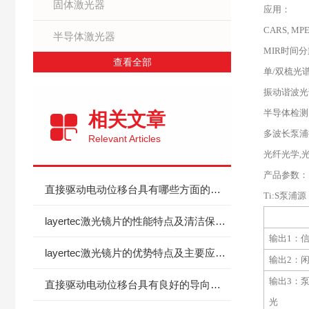
固体激光器
应用：
CARS, MP
半导体激光器
MIR
时间分
查看全部
单
/
双梳光
振动谐波光
半导体检测
相关文章
多波长泵浦
Relevant Articles
光纤光学
,
产品参数：
直接驱动电动位移台具有哪些方面的特性？
Ti:S泵浦源，
layertec激光镜片的性能特点及清洁保养注意事项
输出
1
：
layertec激光镜片的优势特点及主要应用途径
输出
2
：
输出
3
：
直接驱动电动位移台具有良好的导向精度和承载能力
光