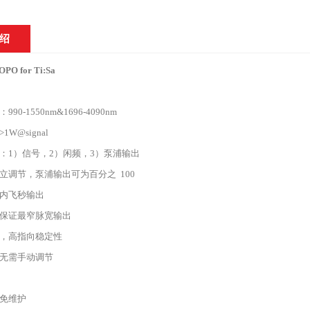
绍
 OPO for Ti:Sa
：
990-1550nm&1696-4090nm
W@signal
：
1
）信号，
2
）闲频，
3
）泵浦输出
独立调节，泵浦输出可为百分之
100
内飞秒输出
保证最窄脉宽输出
，高指向稳定性
无需手动调节
免维护