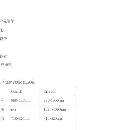
E
辨光谱学
谱仪
谱仪
探针
光纤通讯
@2.8W,80MHz,90fs
Oria IR
Oria XT
信号
990-1550nm
990-1550nm
闲频
n/a
1696-4090nm
泵浦
710-820nm
710-820nm