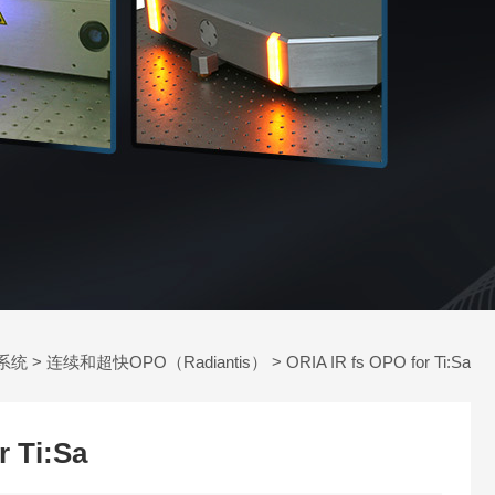
系统
>
连续和超快OPO（Radiantis）
> ORIA IR fs OPO for Ti:Sa
r Ti:Sa