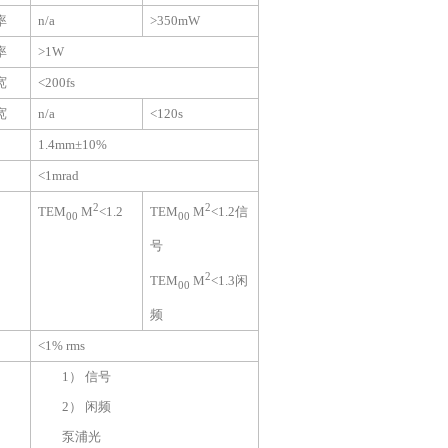
率
n/a
>350mW
率
>1W
宽
<200fs
宽
n/a
<120s
1.4mm
±
10%
<1mrad
2
2
TEM
M
<1.2
TEM
M
<1.2
信
00
00
号
2
TEM
M
<1.3
闲
00
频
<1% rms
1）
信号
2）
闲频
泵浦光