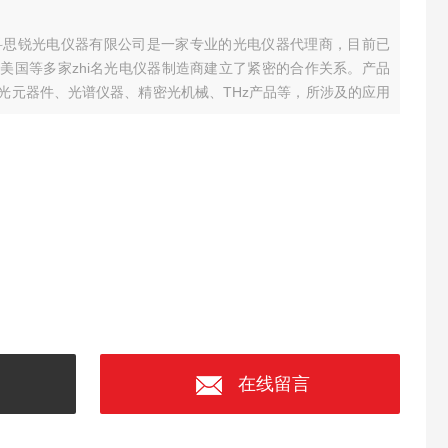
科思锐光电仪器有限公司是一家专业的光电仪器代理商，目前已
美国等多家zhi名光电仪器制造商建立了紧密的合作关系。产品
光元器件、光谱仪器、精密光机械、THz产品等，所涉及的应用
光学等多个领域。
在线留言