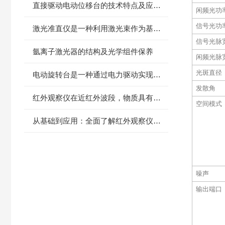
直接驱动电动位移台的技术特点及应用领域
闲频光功
信号光功
激光准直仪是一种利用激光束作为基准线进行直线度测量的工程测量仪器
信号光脉
氩离子激光器的结构及光学组件保养
闲频光脉
光斑直径
电动旋转台是一种通过电力驱动实现物体旋转的设备
发散角
红外观察仪在近红外波段，物质具有不同的透射和反射特性
空间模式
从基础到应用：全面了解红外观察仪的原理与实践
噪声
输出端口