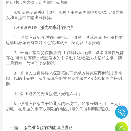
窗口找出最大值，即为输出光功率。
4.测试完毕请关断电源，长时间不用请将输入电源线，激光探
头和直流带夹输出线拔掉。
LASERPOINT激光功率计
的维护：
1、仪器应避免强烈的机械振动、碰撞、跌落及其他机械损伤·
运输时必须要有良好的包装和减振、防雨及防水措施；
2、应当经常保持仪器清洁·工作环境应无酸、碱等腐蚀性气体
存在·可用沾有清水或肥皂水的干净毛巾轻轻擦洗机箱和面板。禁
止用酒精、气油等溶剂擦洗；
3、光输入口直接接光探测器卸下光缆连接线应即时戴上防尘
帽，以防止硬物、灰尘或其它脏物触及光敏面·污染和损伤光探测
器；
4、禁止过强的光直接进入光输入口；
5、仪器应存放在干净通风的环境中。如果长期不用，应定期
加电、在潮湿的季节或潮湿的地区加电的间隔周期应缩短。
上一篇：
激光准直仪的功能原理讲述