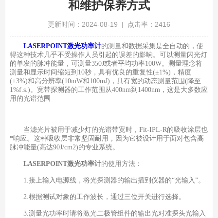
和维护保养方式
更新时间：2024-08-19 | 点击率：2416
LASERPOINT激光功率计
的测量和数据采集是全自动的，使
得这种技术几乎不受操作人员引起的误差的影响。可以测量闪光灯
的单发的脉冲能量，可测量350J或者平均功率100W。测量理念将
测量和显示时间缩短到10秒，具有优良的重复性(±1%)，精度
(±3%)和高分辨率(10mW和100mJ)，具有宽的动态测量范围(降至
1%f.s.)。宽带探测器的工作范围从400nm到1400nm，这是大多数应
用的光谱范围
当滤光片被用于减少灯的光谱带宽时，Fit-IPL-R的吸收涂层也
*响应。这种吸收层非常坚固耐用，因为它被设计用于面对包含高
脉冲能量(高达90J/cm2)的专业系统。
LASERPOINT激光功率计
的使用方法：
1.接上输入电源线，将光探测器的输出插到仪器的“光输入”。
2.根据测试对象的工作波长，通过三位开关进行选择。
3.测量光功率时请将激光二极管组件的输出光对准探头光输入