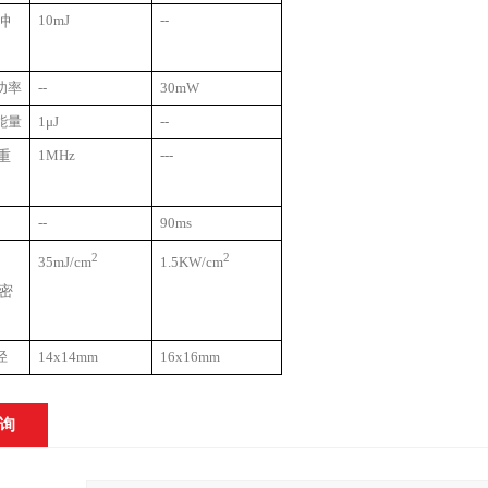
冲
10mJ
--
功率
--
30mW
能量
1μJ
--
重
1MHz
---
--
90ms
2
2
35mJ/cm
1.5KW/cm
密
径
14x14mm
16x16mm
询