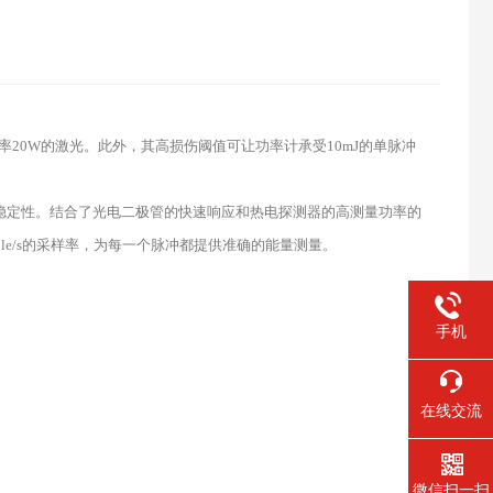
率
20W
的激光。此外，其高损伤阈值可让功率计承受
10mJ
的单脉冲
稳定性。结合了光电二极管的快速响应和热电探测器的高测量功率的
le/s
的采样率，为每一个脉冲都提供准确的能量测量。
手机
在线交流
微信扫一扫