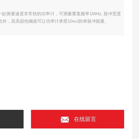
kHS一款测量速度非常快的功率计，可测量重复频率1MHz, 脉冲宽度
。此外，其高损伤阈值可让功率计承受10mJ的单脉冲能量。
在线留言