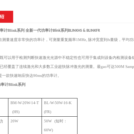
绍
计Blink系列
全新一代功率计
系列
Blink
BLINKHS & BLINKFR
款测量速度非常快的功率计，可测量重复频率
1MHz,
脉冲宽度到
fs
量级，平均功
既可以用于检测判断快速激光光源中不稳定性也可用于集成到设备内检测设备
已经覆盖了连续激光和大多数工业超快脉冲激光的测量。最gao可达
500M Samp
是一款快速响应快达
90ms
的功率计。
率计Blink系列
BM-W-20W-14-T
BL-W-50W-16-K
(HS)
(FR)
功
20W
50W (短时：
60W)