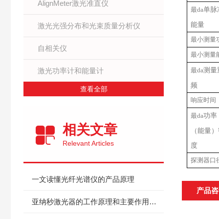
AlignMeter激光准直仪
单脉
最da
能量
激光光强分布和光束质量分析仪
最小测量
自相关仪
最小测量
测量
激光功率计和能量计
最da
频
查看全部
响应时间
功率
最da
相关文章
（能量）
Relevant Articles
度
探测器口
一文读懂光纤光谱仪的产品原理
产品咨
亚纳秒激光器的工作原理和主要作用体现