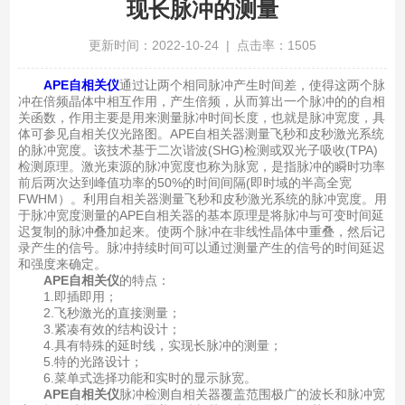
现长脉冲的测量
更新时间：2022-10-24 | 点击率：1505
APE自相关仪
通过让两个相同脉冲产生时间差，使得这两个脉
冲在倍频晶体中相互作用，产生倍频，从而算出一个脉冲的的自相
关函数，作用主要是用来测量脉冲时间长度，也就是脉冲宽度，具
体可参见自相关仪光路图。APE自相关器测量飞秒和皮秒激光系统
的脉冲宽度。该技术基于二次谐波(SHG)检测或双光子吸收(TPA)
检测原理。激光束源的脉冲宽度也称为脉宽，是指脉冲的瞬时功率
前后两次达到峰值功率的50%的时间间隔(即时域的半高全宽
FWHM）。利用自相关器测量飞秒和皮秒激光系统的脉冲宽度。用
于脉冲宽度测量的APE自相关器的基本原理是将脉冲与可变时间延
迟复制的脉冲叠加起来。使两个脉冲在非线性晶体中重叠，然后记
录产生的信号。脉冲持续时间可以通过测量产生的信号的时间延迟
和强度来确定。
APE自相关仪
的特点：
1.即插即用；
2.飞秒激光的直接测量；
3.紧凑有效的结构设计；
4.具有特殊的延时线，实现长脉冲的测量；
5.特的光路设计；
6.菜单式选择功能和实时的显示脉宽。
APE自相关仪
脉冲检测自相关器覆盖范围极广的波长和脉冲宽