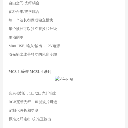
自由空间
/
光纤耦合
多种合束
/
光学耦合
每一个波长都做成独立模块
每个波长可以独立替换和升级
主动制冷
Mini-USB,
输入
/
输出，
12V
电源
激光输出线是独立的风扇冷却
MCS 4
系列
/ MCSL 4
系列
合束
4
波长，
1
口
/2
口光纤输出
RGB
宽带光纤，
IR
滤波片可选
定制化波长和功率
标准光纤输出 或 准直输出