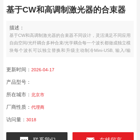
基于CW和高调制激光器的合束器
描述：
基于CW和高调制激光器的合束器
不同设计，灵活满足不同应用
自由空间/光纤耦合
多种合束/光学耦合
每一个波长都做成独立模
块
每个波长可以独立替换和升级
主动制冷
Mini-USB, 输入/输
出，12V电源
激光输出线是独立的风扇冷却
更新时间：
2026-04-17
产品型号：
所在城市：
北京市
厂商性质：
代理商
访问量：
3018
联系我们
在线留言