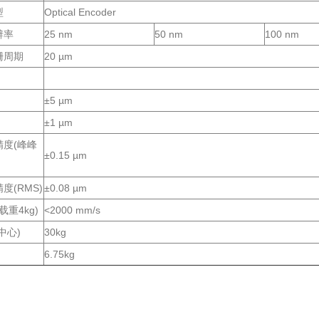
型
Optical Encoder
辨率
25 nm
50 nm
100 nm
栅周期
20 µm
:
±5 µm
±1 µm
精度(峰峰
±0.15 µm
度(RMS)
±0.08 µm
载重4kg)
<2000 mm/s
中心)
30kg
6.75kg