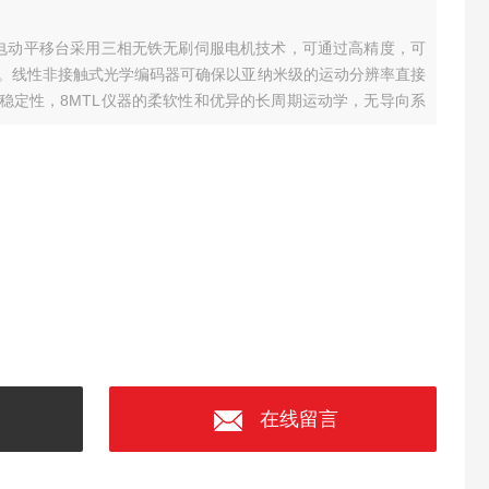
列电动平移台采用三相无铁无刷伺服电机技术，可通过高精度，可
。线性非接触式光学编码器可确保以亚纳米级的运动分辨率直接
稳定性，8MTL仪器的柔软性和优异的长周期运动学，无导向系
其集成到高密度机器和狭小空间应用中，且可用于超净室和真空
在线留言