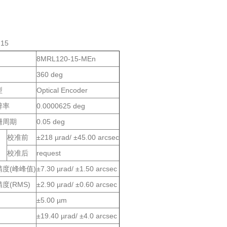
-15
8MRL120-15-MEn
360 deg
型
Optical Encoder
辨率
0.0000625 deg
栅周期
0.05 deg
校准前
±218 µrad/ ±45.00 arcsec
校准后
request
度(峰峰值)
±7.30 µrad/ ±1.50 arcsec
度(RMS)
±2.90 µrad/ ±0.60 arcsec
±5.00 µm
±19.40 µrad/ ±4.0 arcsec