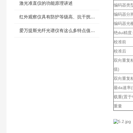
激光准直仪的功能原理讲述
编码器类
编码器分
红外观察仪具有防护等级高、抗干扰能力强的特点
编码器光
爱万提斯光纤光谱仪有这么多特点值得你选择，不来看看吗？
绝dui精度
校准前
校准后
双向重复
值)
双向重复精
最da速率(
载重(置于
重量