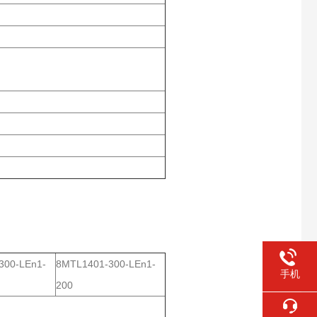
300-LEn1-
8MTL1401-300-LEn1-
手机
200