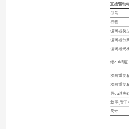
直接驱动
型号
行程
编码器类
编码器分
编码器光
绝dui精度
双向重复精
双向重复精
最da速率(
载重(置于
尺寸