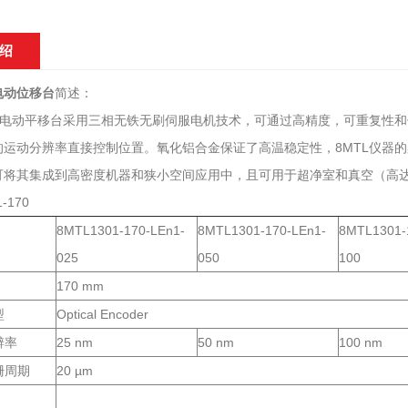
绍
电动位移台
简述：
系列电动平移台采用三相无铁无刷伺服电机技术，可通过高精度，可重复性
的运动分辨率直接控制位置。氧化铝合金保证了高温稳定性，8MTL仪器
将其集成到高密度机器和狭小空间应用中，且可用于超净室和真空（高达10-
-170
8MTL1301-170-LEn1-
8MTL1301-170-LEn1-
8MTL1301-
025
050
100
170 mm
型
Optical Encoder
辨率
25 nm
50 nm
100 nm
栅周期
20 µm
: