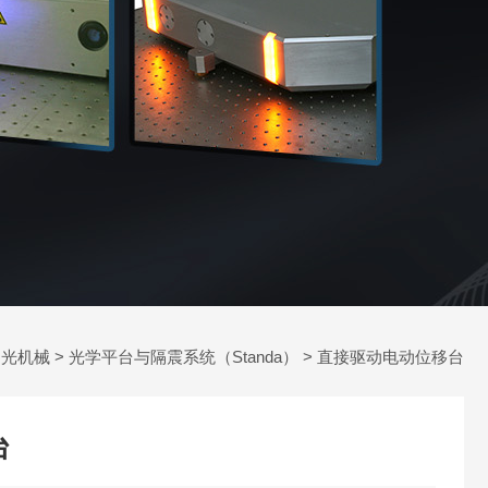
>
光机械
>
光学平台与隔震系统（Standa）
> 直接驱动电动位移台
台