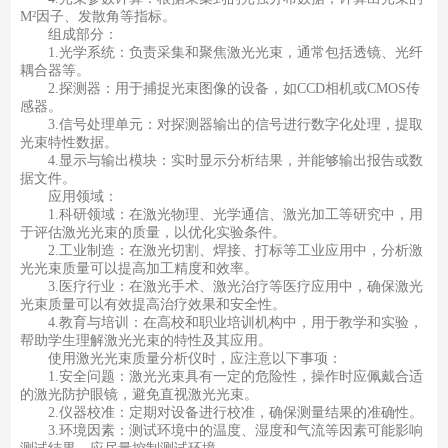
M²因子、发散角等指标。
组成部分：
1.光学系统：负责采集和聚焦激光光束，通常包括透镜、光纤
耦合器等。
2.探测器：用于捕捉光束图像的设备，如CCD相机或CMOS传
感器。
3.信号处理单元：对探测器输出的信号进行数字化处理，提取
光束特性数据。
4.显示与输出模块：实时显示分析结果，并能够输出报告或数
据文件。
应用领域：
1.科研领域：在激光物理、光学通信、激光加工等研究中，用
于评估激光光束的质量，以优化实验条件。
2.工业制造：在激光切割、焊接、打标等工业应用中，分析激
光光束质量可以提高加工精度和效率。
3.医疗行业：在激光手术、激光治疗等医疗应用中，确保激光
光束质量可以有效提高治疗效果和安全性。
4.教育与培训：在高校和职业培训机构中，用于教学和实验，
帮助学生理解激光光束的特性及其应用。
使用激光光束质量分析仪时，应注意以下事项：
1.安全问题：激光光束具有一定的危险性，操作时应佩戴合适
的激光防护眼镜，避免直视激光光束。
2.仪器校准：定期对设备进行校准，确保测量结果的准确性。
3.环境因素：测试环境中的温度、湿度和气流等因素可能影响