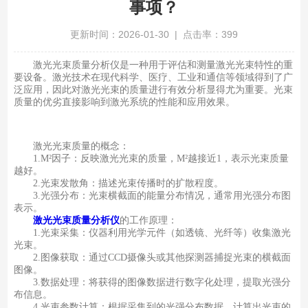
事项？
更新时间：2026-01-30 | 点击率：399
激光光束质量分析仪是一种用于评估和测量激光光束特性的重
要设备。激光技术在现代科学、医疗、工业和通信等领域得到了广
泛应用，因此对激光光束的质量进行有效分析显得尤为重要。光束
质量的优劣直接影响到激光系统的性能和应用效果。
激光光束质量的概念：
1.M²因子：反映激光光束的质量，M²越接近1，表示光束质量
越好。
2.光束发散角：描述光束传播时的扩散程度。
3.光强分布：光束横截面的能量分布情况，通常用光强分布图
表示。
激光光束质量分析仪
的工作原理：
1.光束采集：仪器利用光学元件（如透镜、光纤等）收集激光
光束。
2.图像获取：通过CCD摄像头或其他探测器捕捉光束的横截面
图像。
3.数据处理：将获得的图像数据进行数字化处理，提取光强分
布信息。
4.光束参数计算：根据采集到的光强分布数据，计算出光束的