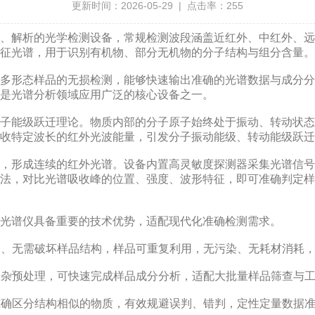
更新时间：2026-05-29 | 点击率：255
解析的光学检测设备，常规检测波段涵盖近红外、中红外、远
征光谱，用于识别有机物、部分无机物的分子结构与组分含量。
形态样品的无损检测，能够快速输出准确的光谱数据与成分分
是光谱分析领域应用广泛的核心设备之一。
能级跃迁理论。物质内部的分子原子始终处于振动、转动状态
收特定波长的红外光波能量，引发分子振动能级、转动能级跃迁
形成连续的红外光谱。设备内置高灵敏度探测器采集光谱信号
法，对比光谱吸收峰的位置、强度、波形特征，即可准确判定样
谱仪具备重要的技术优势，适配现代化准确检测需求。
剂、无需破坏样品结构，样品可重复利用，无污染、无耗材消耗
复杂预处理，可快速完成样品成分分析，适配大批量样品筛查与
准确区分结构相似的物质，有效规避误判、错判，定性定量数据